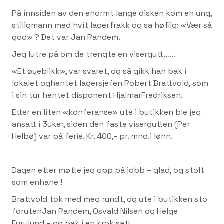
På innsiden av den enormt lange disken kom en ung,
stiligmann med hvit lagerfrakk og sa høflig: «Vær så
god» ? Det var Jan Randem.
Jeg lutre på om de trengte en visergutt……
«Et øyeblikk», var svaret, og så gikk han bak i
lokalet oghentet lagersjefen Robert Brattvold, som
i sin tur hentet disponent HjalmarFredriksen.
Etter en liten «konferanse» ute i butikken ble jeg
ansatt i 3uker, siden den faste visergutten (Per
Helbø) var på ferie. Kr. 400,- pr. mnd.i lønn.
Dagen etter møtte jeg opp på jobb – glad, og stolt
som enhane !
Brattvold tok med meg rundt, og ute i butikken sto
forutenJan Randem, Osvald Nilsen og Helge
Furulund – og bak i en krok satt