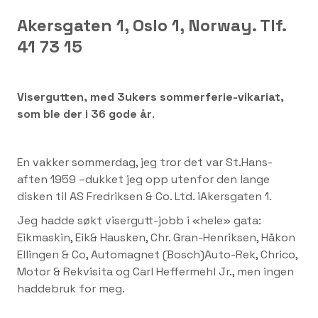
Akersgaten 1, Oslo 1, Norway. Tlf.
41 73 15
Visergutten, med 3ukers sommerferie-vikariat,
som ble der i 36 gode år
.
En vakker sommerdag, jeg tror det var St.Hans-
aften 1959 –dukket jeg opp utenfor den lange
disken til AS Fredriksen & Co. Ltd. iAkersgaten 1.
Jeg hadde søkt visergutt-jobb i «hele» gata:
Eikmaskin, Eik& Hausken, Chr. Gran-Henriksen, Håkon
Ellingen & Co, Automagnet (Bosch)Auto-Rek, Chrico,
Motor & Rekvisita og Carl Heffermehl Jr., men ingen
haddebruk for meg.