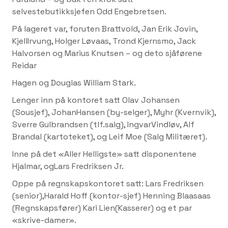
selvestebutikksjefen Odd Engebretsen.
På lageret var, foruten Brattvold, Jan Erik Jovin,
KjellIrvung, Holger Løvaas, Trond Kjernsmo, Jack
Halvorsen og Marius Knutsen – og deto sjåførene
Reidar
Hagen og Douglas William Stark.
Lenger inn på kontoret satt Olav Johansen
(Sousjef), JohanHansen (by-selger), Myhr (Kvernvik),
Sverre Gulbrandsen (tlf.salg), IngvarVindløv, Alf
Brandal (kartoteket), og Leif Moe (Salg Militæret).
Inne på det «Aller Helligste» satt disponentene
Hjalmar, ogLars Fredriksen Jr.
Oppe på regnskapskontoret satt: Lars Fredriksen
(senior),Harald Hoff (kontor-sjef) Henning Blaasaas
(Regnskapsfører) Kari Lien(Kasserer) og et par
«skrive-damer».